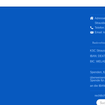
Adresse
Strausb
Telefon
Email:
k
Bankverbi
KSC Strausb
IBAN: DE47
BIC: WELA
Spenden, fü
überweisen
Spende für 
an die IBA
rechtlic
Such