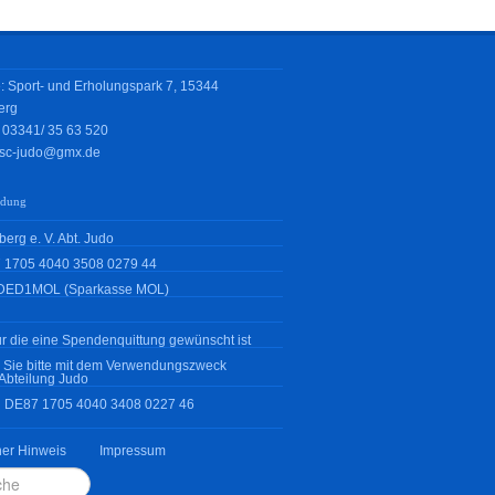
: Sport- und Erholungspark 7, 15344
erg
: 03341/
35 63 520
sc-judo@gmx.de
ndung
erg e. V. Abt. Judo
 1705 4040 3508 0279 44
DED1MOL (Sparkasse MOL)
r die eine Spendenquittung gewünscht ist
 Sie bitte mit dem Verwendungszweck
Abteilung Judo
N DE87 1705 4040 3408 0227 46
her Hinweis
Impressum
en