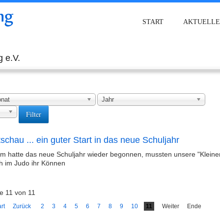
ng
START
AKTUELLE
 e.V.
nat
Jahr
Filter
schau ... ein guter Start in das neue Schuljahr
m hatte das neue Schuljahr wieder begonnen, mussten unsere "Kleine
h im Judo ihr Können
te 11 von 11
rt
Zurück
2
3
4
5
6
7
8
9
10
11
Weiter
Ende