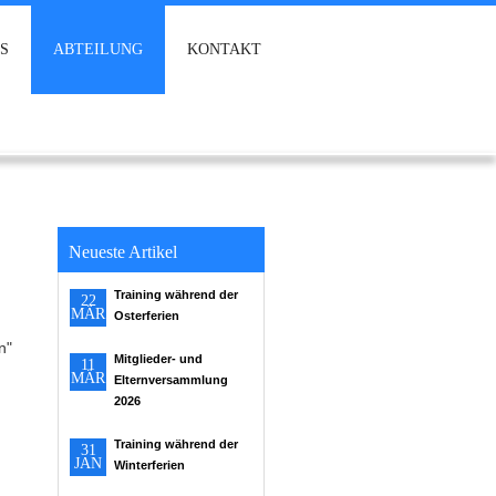
S
ABTEILUNG
KONTAKT
Neueste Artikel
Training während der
22
MÄR
Osterferien
n"
Mitglieder- und
11
MÄR
Elternversammlung
2026
Training während der
31
JAN
Winterferien