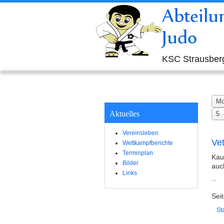
Abteilu
Judo
KSC Strausberg
Mo
Aktuelles
5
Vereinsleben
Vet
Wettkampfberichte
Terminplan
Kau
Bilder
auc
Links
...
Sei
Sta