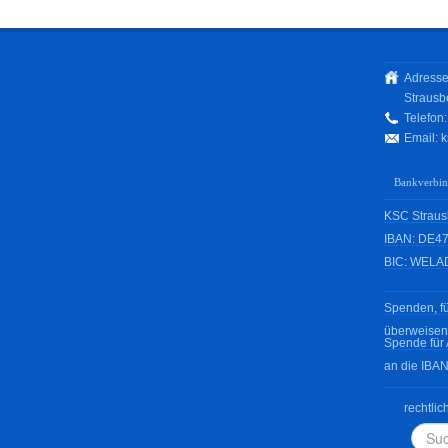
Adresse
Strausb
Telefon
Email:
k
Bankverbi
KSC Strausb
IBAN: DE47
BIC: WELA
Spenden, fü
überweisen
Spende für 
an die IBA
rechtlic
Such