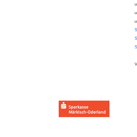
u
u
u
S
S
S
V