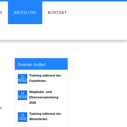
S
ABTEILUNG
KONTAKT
Neueste Artikel
Training während der
22
MÄR
Osterferien
Mitglieder- und
11
MÄR
Elternversammlung
2026
e
Training während der
31
JAN
Winterferien