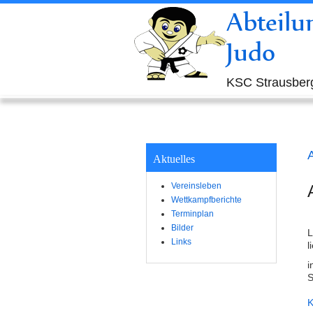
Abteilu
Judo
KSC Strausberg
Aktuelles
Vereinsleben
Wettkampfberichte
Terminplan
Bilder
L
Links
l
i
S
K