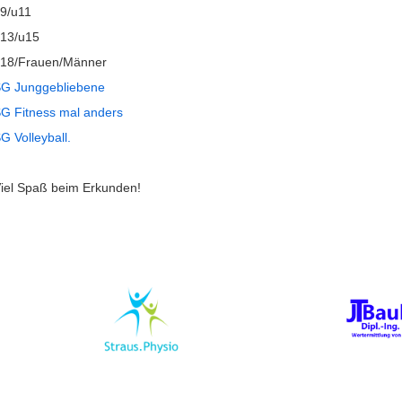
9/u11
13/u15
18/Frauen/Männer
G Junggebliebene
G Fitness mal anders
G Volleyball.
iel Spaß beim Erkunden!