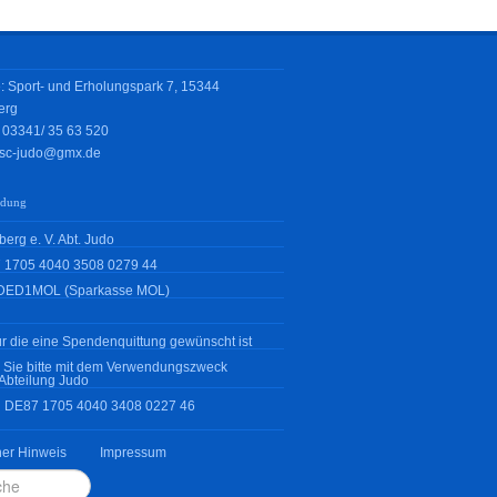
: Sport- und Erholungspark 7, 15344
erg
: 03341/
35 63 520
sc-judo@gmx.de
ndung
erg e. V. Abt. Judo
 1705 4040 3508 0279 44
DED1MOL (Sparkasse MOL)
r die eine Spendenquittung gewünscht ist
 Sie bitte mit dem Verwendungszweck
Abteilung Judo
N DE87 1705 4040 3408 0227 46
her Hinweis
Impressum
en