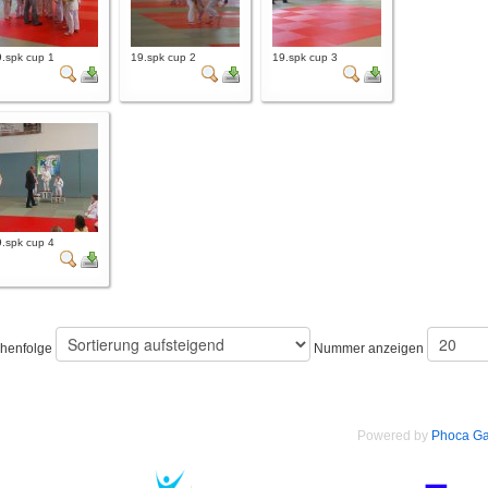
.spk cup 1
19.spk cup 2
19.spk cup 3
.spk cup 4
ihenfolge
Nummer anzeigen
Powered by
Phoca Ga