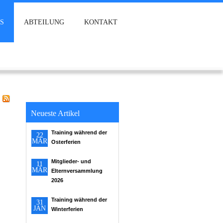
S
ABTEILUNG
KONTAKT
Neueste Artikel
Training während der
22
MÄR
Osterferien
Mitglieder- und
11
MÄR
Elternversammlung
2026
Training während der
31
JAN
Winterferien