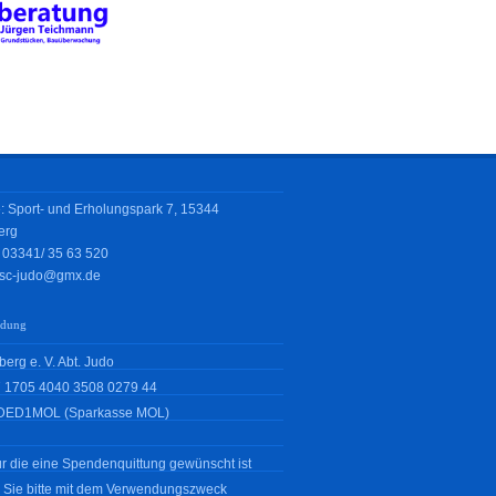
: Sport- und Erholungspark 7, 15344
erg
: 03341/
35 63 520
sc-judo@gmx.de
ndung
erg e. V. Abt. Judo
 1705 4040 3508 0279 44
DED1MOL (Sparkasse MOL)
r die eine Spendenquittung gewünscht ist
 Sie bitte mit dem Verwendungszweck