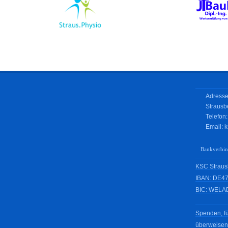
Adresse
Strausb
Telefon
Email:
k
Bankverbi
KSC Strausb
IBAN: DE47
BIC: WELA
Spenden, fü
überweisen